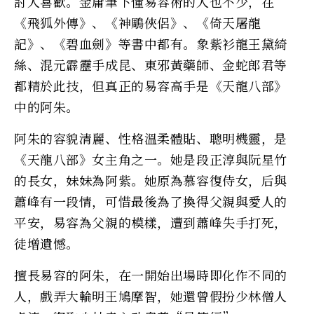
討人喜歡。金庸筆下懂易容術的人也不少，在
《飛狐外傳》、《神鵰俠侶》、《倚天屠龍
記》、《碧血劍》等書中都有。象紫衫龍王黛綺
絲、混元霹靂手成昆、東邪黃藥師、金蛇郎君等
都精於此技，但真正的易容高手是《天龍八部》
中的阿朱。
阿朱的容貌清麗、性格溫柔體貼、聰明機靈，是
《天龍八部》女主角之一。她是段正淳與阮星竹
的長女，妹妹為阿紫。她原為慕容復侍女，后與
蕭峰有一段情，可惜最後為了換得父親與愛人的
平安，易容為父親的模樣，遭到蕭峰失手打死，
徒增遺憾。
擅長易容的阿朱，在一開始出場時即化作不同的
人，戲弄大輪明王鳩摩智，她還曾假扮少林僧人