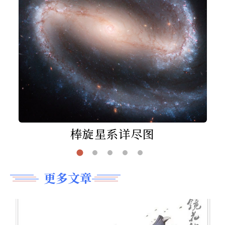
棒旋星系详尽图
更多文章