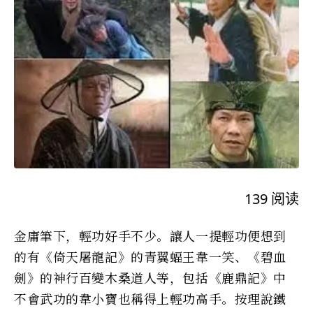
139
阅读
金庸筆下，輕功好手不少。讓人一提輕功便想到
的有《倚天屠龍記》的青翼蝠王韋一笑、《碧血
劍》的神行百變木桑道人等，包括《鹿鼎記》中
不會武功的韋小寶也稱得上輕功高手。按理說鐵