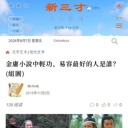
72
F
|
C
繁体
投稿
联系
笛子曲,
4:38
分钟
订阅
2026年8月7日
星期五
Columbus
文学艺术
现代文学
金庸小說中輕功、易容最好的人是誰？
(組圖)
張均威
2015年11月5日
0
0
0
139
阅读