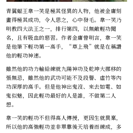
青翼蝠王韋一笑是極其怪異的人物，他被金庸刻
畫得極其成功，令人思之，心中發毛。韋一笑乃
明教四大法王之一，排行第四，以無敵輕功聞
名，且有吸血的惡習。作者金庸曾明言，韋一笑
是他筆下輕功第一高手，“草上飛”就是在稱讚
他的輕功神速。
雖然他的功力輸給練就九陽神功及乾坤大挪移的
張無忌，雖然他的武功可能不及段譽、虛竹等內
功深厚的高手。但是他神出鬼沒、來去如電、如
鬼似魅，因此輕功最好的人是誰，不做第二人
想。
韋一笑的輕功不但得高人傳授，更因生就異稟，
所以他的高強輕功並非單靠後天培養而練成，多