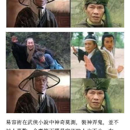
易容術在武俠小說中神奇莫測，裝神弄鬼，並不