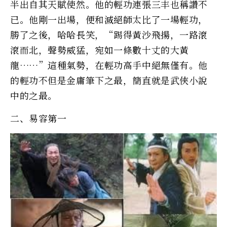
半出自其天賦使然。他的輕功連張三丰也稱讚不
已。他剛一出場，便和滅絕師太比了一場輕功，
勝了之後，哈哈長笑，“踢得黃沙飛揚，一路滾
滾而北，聲勢威猛，宛如一條數十丈的大黃
龍……”這種氣勢，在輕功高手中絕無僅有。他
的輕功不但是金庸筆下之最，簡直就是武俠小說
中的之最。
二、易容第一