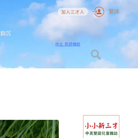
繁体
加入三才人
海鈎沉
中土 見證傳統