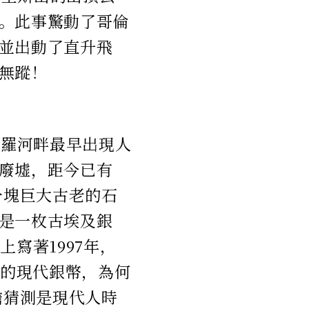
。此事驚動了哥倫
並出動了直升飛
無蹤！
尼羅河畔最早出現人
廢墟，距今已有
一塊巨大古老的石
是一枚古埃及銀
寫著1997年，
國的現代銀幣，為何
膽猜測是現代人時