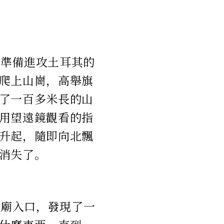
軍準備進攻土耳其的
爬上山崗，高舉旗
了一百多米長的山
用望遠鏡觀看的指
升起，隨即向北飄
消失了。
神廟入口，發現了一