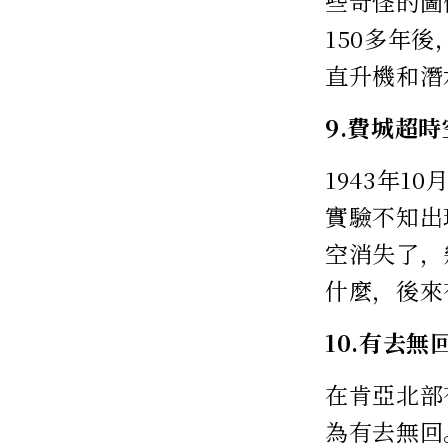
些奇怪的圖
150多年
直升機和潛
9.費城超
1943年
實驗不知出
空消失了，
什麼，後來
10.有去無
在肯亞北部
為有去無回