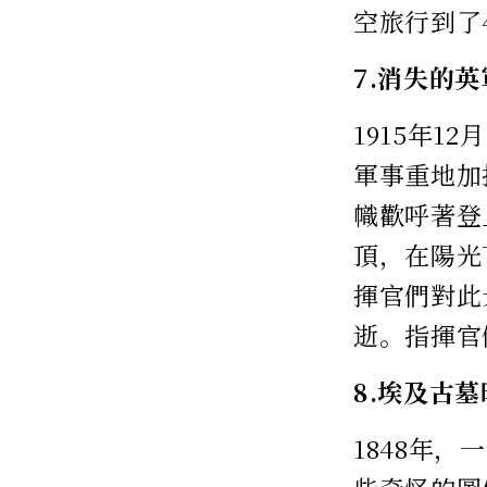
空旅行到了4
7.消失的
1915年
軍事重地加
幟歡呼著登
頂，在陽光
揮官們對此
逝。指揮官
8.埃及古
1848年