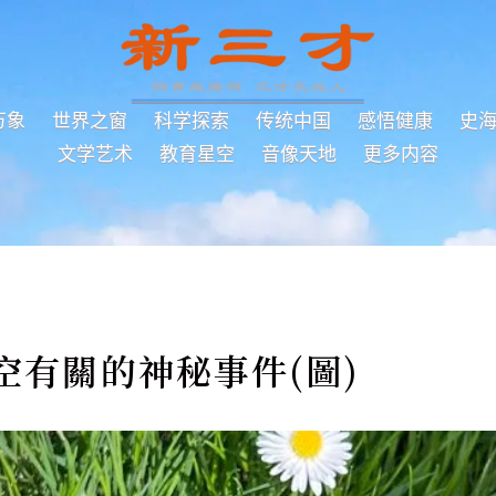
万象
世界之窗
科学探索
传统中国
感悟健康
史
文学艺术
教育星空
音像天地
更多内容
空有關的神秘事件(圖)