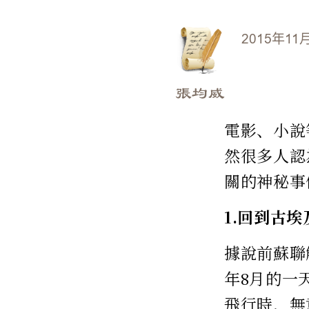
2015年11
張均威
電影、小說
然很多人認
關的神秘事
1.回到古
據說前蘇聯
年8月的一
飛行時，無