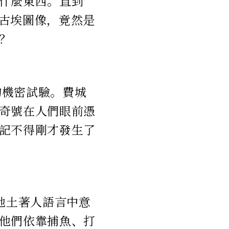
什麼東西。直到
的古埃圖像，竟然是
？
的機密試驗。費城
奇號在人們眼前憑
記不得剛才發生了
當地土著人語言中意
他們依靠捕魚、打