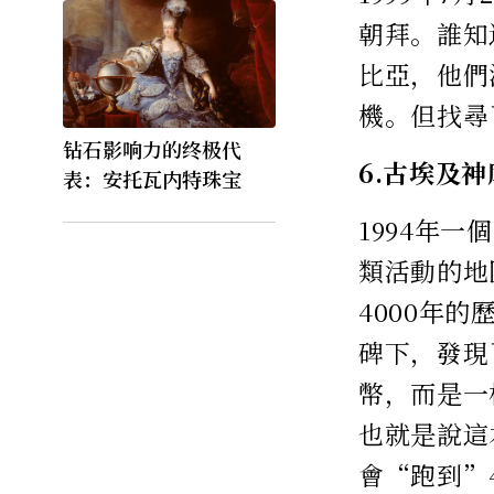
朝拜。誰知
比亞，他們
機。但找尋
钻石影响力的终极代
6.古埃及
表：安托瓦内特珠宝
1994年
類活動的地
4000年
碑下，發現
幣，而是一
也就是說這
會“跑到”