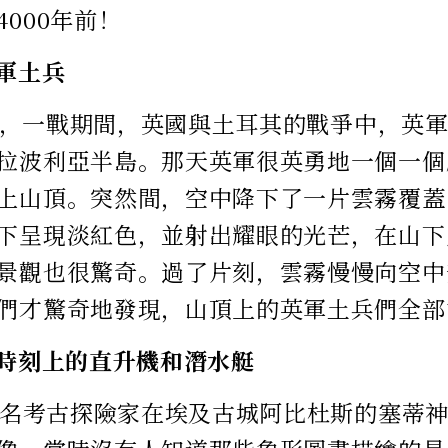
000年前！
英軍土兵
12月，一戰期間，英國與土耳其的戰爭中，英
拉波利亞半島。那天英軍很英勇地一個一個
上山頂。突然間，空中降下了一片雲霧覆蓋
下呈現淡紅色，並射出耀眼的光芒，在山下
景觀也很驚奇。過了片刻，雲霧慢慢向空中
們才驚奇地發現，山頂上的英軍土兵們全部
墓時刻上的直升機和潛水艇
，一名考古探險家在埃及古城阿比杜斯的塞蒂