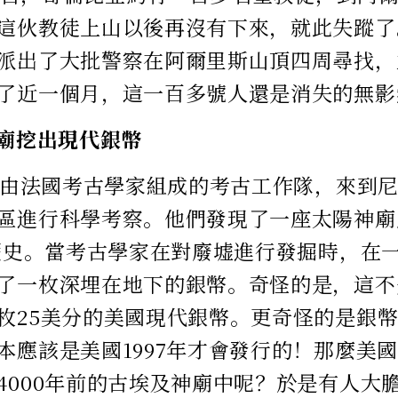
這伙教徒上山以後再沒有下來，就此失蹤了
派出了大批警察在阿爾里斯山頂四周尋找，
了近一個月，這一百多號人還是消失的無影
神廟挖出現代銀幣
一個由法國考古學家組成的考古工作隊，來到
區進行科學考察。他們發現了一座太陽神廟
的歷史。當考古學家在對廢墟進行發掘時，在
了一枚深埋在地下的銀幣。奇怪的是，這不
枚25美分的美國現代銀幣。更奇怪的是銀幣上
本應該是美國1997年才會發行的！那麼美
4000年前的古埃及神廟中呢？於是有人大