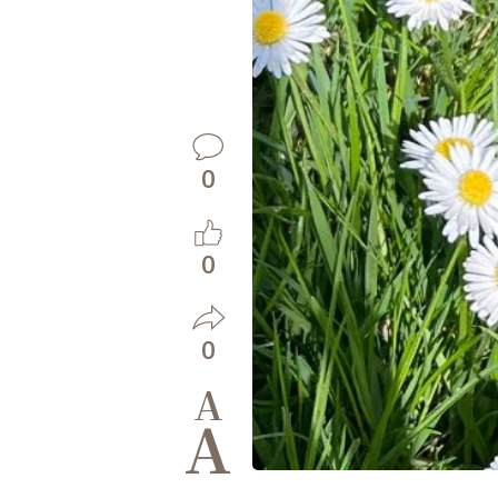
0
0
0
A
A