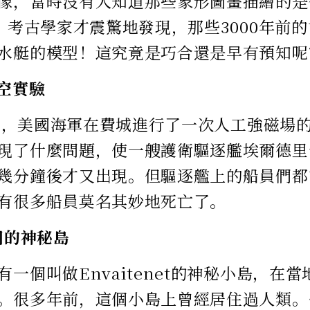
像，當時沒有人知道那些象形圖畫描繪的是
後，考古學家才震驚地發現，那些3000年前
水艇的模型！這究竟是巧合還是早有預知呢
時空實驗
10月，美國海軍在費城進行了一次人工強磁場
現了什麼問題，使一艘護衛驅逐艦埃爾德里
幾分鐘後才又出現。但驅逐艦上的船員們都
有很多船員莫名其妙地死亡了。
回的神秘島
有一個叫做Envaitenet的神秘小島，在
。很多年前，這個小島上曾經居住過人類。