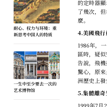
的定時器顯
了幾次，但
麼。
耐心、权力与环境：重
4.美國飛
新思考中国人的特质
1986年
區時，疑似
告說，飛機
驚心，原來
洲歷史上發
一生中至少要去一次的
艺术博物馆
5.集體離
1999年