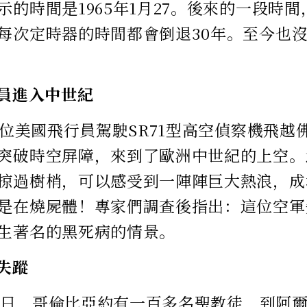
示的時間是1965年1月27。後來的一段時
每次定時器的時間都會倒退30年。至今也
行員進入中世紀
，一位美國飛行員駕駛SR71型高空偵察機飛
突破時空屏障，來到了歐洲中世紀的上空。
掠過樹梢，可以感受到一陣陣巨大熱浪，成
是在燒屍體！專家們調查後指出：這位空軍
生著名的黑死病的情景。
奇失蹤
7月2日，哥倫比亞約有一百多名聖教徒，到阿