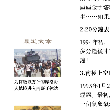
座座金字塔
半……如果
2.20分鐘
最近文章
1994年
多分鐘後才
鐘！
3.南極上
为何数以万计的摩洛哥
1995年
人越境进入西班牙休达
煙霧。最初
一個氣象氣