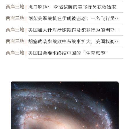
两岸三地
虎口脱险： 身陷敌腹的美飞行员获救始末
两岸三地
兩架美军战机在伊朗被击落；一名飞行员失
踪
两岸三地
美国加大针对涉嫌欺诈及犯罪行为的剥夺公
民权力度
两岸三地
胡塞武装参战致中东战事扩大，美国权衡地
面入侵的可能性
两岸三地
美国国会要求终结中国的“生育旅游”