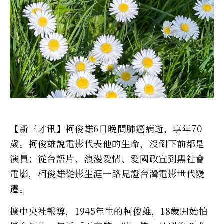
【新三才讯】柯俊雄6日晚間肺癌病逝，享年70
歲。柯俊雄說電影代表他的生命，沒倒下前都是
演員；從台語片、浪漫愛情、愛國政宣到黑社會
電影，柯俊雄從影生涯一路見證台灣電影世代變
遷。
據中央社報導，1945年生的柯俊雄，18歲開始拍