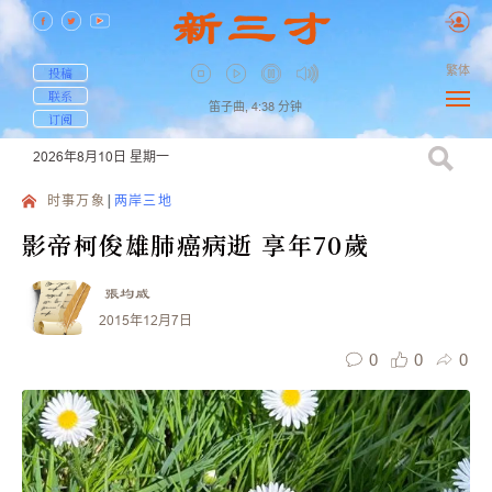
繁体
投稿
联系
笛子曲,
4:38
分钟
订阅
2026年8月10日
星期一
时事万象
两岸三地
影帝柯俊雄肺癌病逝 享年70歲
張均威
2015年12月7日
0
0
0