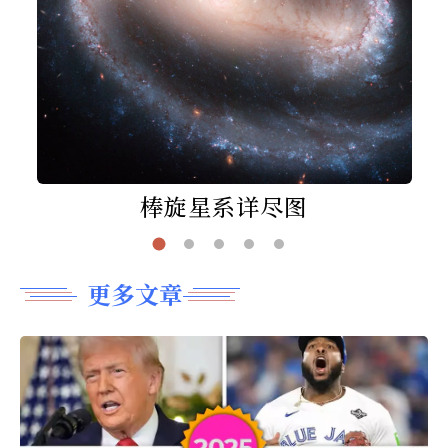
棒旋星系详尽图
更多文章