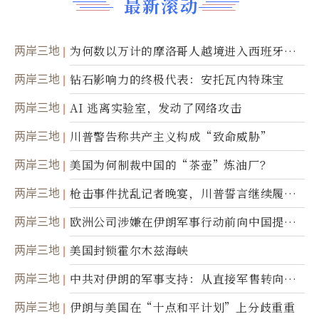
最新滚动
两岸三地
为何数以万计的摩洛哥人越境进入西班牙休
达
两岸三地
钻石影响力的终极代表：安托瓦内特珠宝
两岸三地
AI 逃离实验室，发动了网络攻击
两岸三地
川普警告称共产主义构成“致命威胁”
两岸三地
美国为何制裁中国的“茶壶”炼油厂？
两岸三地
枪击事件扰乱记者晚宴，川普誓言继续履行
职责
两岸三地
欧洲公司涉嫌在伊朗军事行动前向中国提供
美军基地的卫星图像
两岸三地
美国封锁霍尔木兹海峡
两岸三地
中共对伊朗的军事支持：从直接军售转向间
接技术转让
两岸三地
伊朗与美国在“十点和平计划”上分歧重重