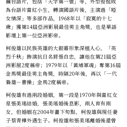
攝台語片，包括「天字第一號」等，外型俊挺成
為台語片當紅小生，轉演國語片後，主演過「啞
女情深」等多部作品，1968年以「寂寞的十七
歲」獲第14屆亞洲影展最佳男主角獎，也是華語
影壇上第一位亞洲影帝。
柯俊雄以民族英雄的大銀幕形象深植人心，「英
烈千秋」飾演抗日名將張自忠，讓他在第21屆亞
洲影展2度稱帝；1979年以「黃埔軍魂」奪第16屆
金馬獎最佳男主角獎，時隔20年後，再以「一代
梟雄－曹操」金馬2度稱帝。
柯俊雄有過兩段婚姻，第一段是1970年與當紅女
星張美瑤結婚，張美瑤婚後息影，兩人育有兩
女，但婚姻在2004年畫下句點，柯俊雄與現任妻
子蔡青樺外遇生子。柯俊雄和張美瑤離婚後還曾