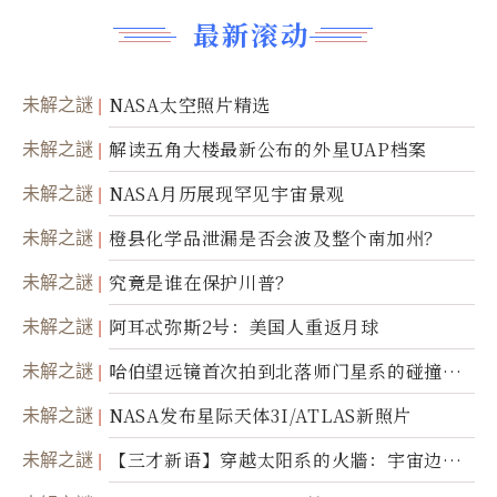
最新滚动
未解之謎
NASA太空照片精选
未解之謎
解读五角大楼最新公布的外星UAP档案
未解之謎
NASA月历展现罕见宇宙景观
未解之謎
橙县化学品泄漏是否会波及整个南加州？
未解之謎
究竟是谁在保护川普？
未解之謎
阿耳忒弥斯2号：美国人重返月球
未解之謎
哈伯望远镜首次拍到北落师门星系的碰撞与
爆炸
未解之謎
NASA发布星际天体3I/ATLAS新照片
未解之謎
【三才新语】穿越太阳系的火牆：宇宙边界
新启示