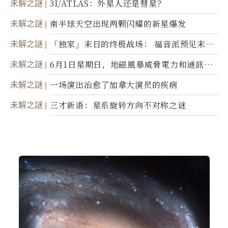
未解之謎
3I/ATLAS：外星人还是彗星？
未解之謎
南半球天空出现两颗闪耀的新星爆发
未解之謎
「独家」末日的终极战场： 福音派预见末
世；希腊僧侣预言以色列的进攻
未解之謎
6月1日星期日，地磁風暴威脅電力和通訊基
礎設施
未解之謎
一场演出治愈了加拿大演员的疾病
未解之謎
三才新语：星系旋转方向不对称之谜