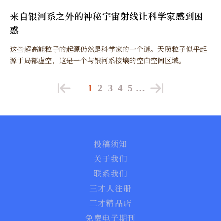
来自银河系之外的神秘宇宙射线让科学家感到困
惑
这些超高能粒子的起源仍然是科学家的一个谜。天照粒子似乎起
源于局部虚空，这是一个与银河系接壤的空白空间区域。
1
2
3
4
5
…
投稿须知
关于我们
联系我们
三才人注册
三才精品店
免费电子期刊