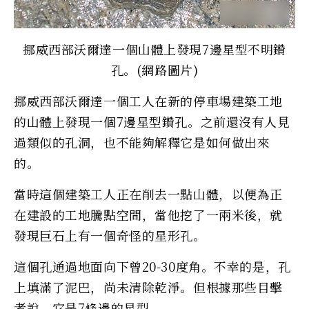
挪威西部沃爾達一個山體上發現7邊星型不明鑽
孔。(網路圖片)
挪威西部沃爾達一個工人在新的停車場建築工地
的山體上發現一個7邊星型鑽孔。之前還沒有人見
過類似的孔洞，也不能夠解釋它是如何做出來
的。
當時這個建築工人正在削去一點山體，以便為正
在建設的工地騰點空間，當他挖了一兩米後，就
發現巨石上有一個奇怪的星形孔。
這個孔通過地面向下曾20-30度角。不幸的是，孔
上填滿了泥巴，尚未清除乾淨。但根據那些目擊
者說，它是7條邊的星型。