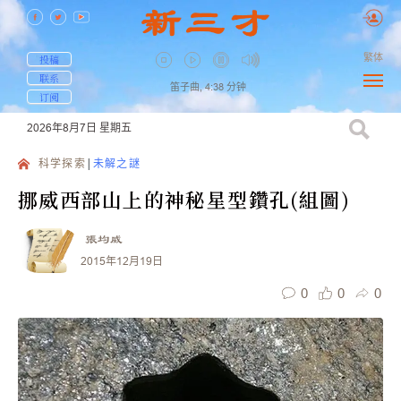
繁体
投稿
联系
笛子曲,
4:38
分钟
订阅
2026年8月7日
星期五
科学探索
未解之謎
挪威西部山上的神秘星型鑽孔(組圖)
張均威
2015年12月19日
0
0
0