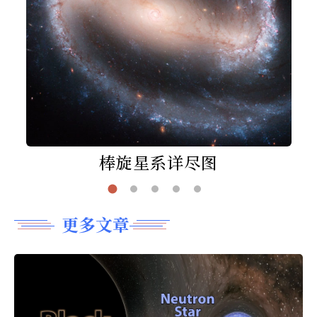
棒旋星系详尽图
更多文章