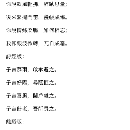
你說軟風輕拂，醉臥思量；
後來緊掩門窗，漫帳成殤。
你說情絲柔腸，如何相忘；
我卻眼波微轉，兀自成霜。
詩經版：
子言慕雨，啟傘避之。
子言好陽，尋蔭拒之。
子言喜風，闔戶離之。
子言偕老，吾所畏之。
離騷版：