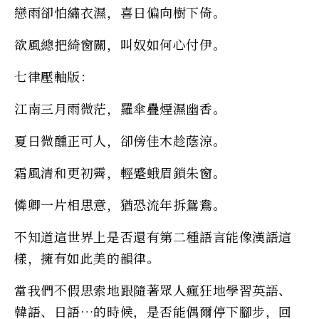
戀雨卻怕繡衣濕，喜日偏向樹下倚。
欲風總把綺窗關，叫奴如何心付伊。
七律壓軸版：
江南三月雨微茫，羅傘疊煙濕幽香。
夏日微醺正可人，卻傍佳木趁蔭涼。
霜風清和更初霽，輕蹙蛾眉鎖朱窗。
憐卿一片相思意，猶恐流年拆鴛鴦。
不知道這世界上是否還有第二種語言能像漢語這
樣，擁有如此美的韻律。
當我們不假思索地跟隨著眾人瘋狂地學習英語、
韓語、日語…的時候，是否能偶爾停下腳步，回