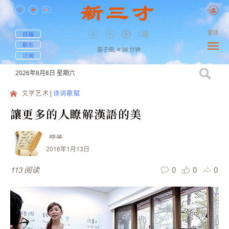
繁体
投稿
联系
笛子曲,
4:38
分钟
订阅
2026年8月8日
星期六
文学艺术
诗词歌赋
讓更多的人瞭解漢語的美
邓梁
2016年1月13日
0
0
0
113
阅读