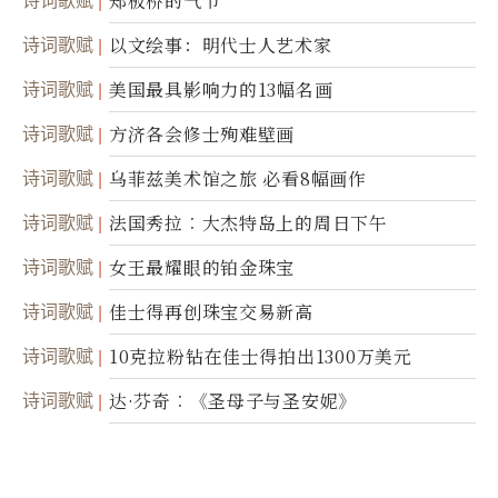
诗词歌赋
郑板桥的气节
诗词歌赋
以文绘事：明代士人艺术家
诗词歌赋
美国最具影响力的13幅名画
诗词歌赋
方济各会修士殉难壁画
诗词歌赋
乌菲兹美术馆之旅 必看8幅画作
诗词歌赋
法国秀拉︰大杰特岛上的周日下午
诗词歌赋
女王最耀眼的铂金珠宝
诗词歌赋
佳士得再创珠宝交易新高
诗词歌赋
10克拉粉钻在佳士得拍出1300万美元
诗词歌赋
达·芬奇︰《圣母子与圣安妮》