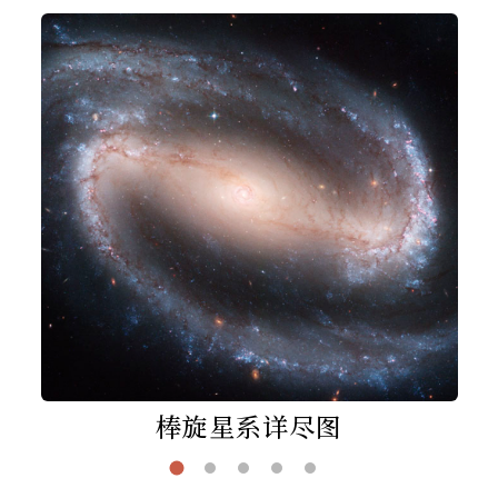
棒旋星系详尽图