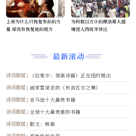
上帝为什么只恢复参孙的力
为何数以万计的摩洛哥人越
量 却没有恢复祂的视力
境进入西班牙休达
最新滚动
诗词歌赋
《拉斐尔：崇高诗篇》正在纽约展出
诗词歌赋
画家雷诺亚的《布吉瓦尔之舞》
诗词歌赋
亚马逊十大最贵书籍
诗词歌赋
全球十大最贵重的书籍
诗词歌赋
散文：秋菊