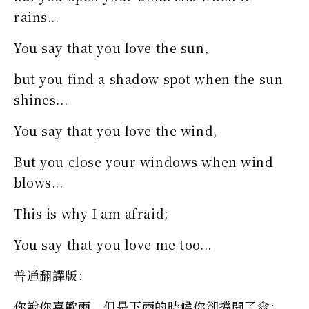
rains...
You say that you love the sun,
but you find a shadow spot when the sun
shines...
You say that you love the wind,
But you close your windows when wind
blows...
This is why I am afraid;
You say that you love me too...
普通翻譯版：
你說你喜歡雨，但是下雨的時候你卻撐開了傘；