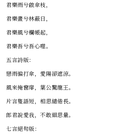
君樂雨兮啟傘枝，
君樂晝兮林蔽日，
君樂風兮欄帳起，
君樂吾兮吾心噬。
五言詩版：
戀雨偏打傘，愛陽卻遮涼。
風來掩窗扉，葉公驚龍王。
片言隻語短，相思繾倦長。
郎君說愛我，不敢細思量。
七言絕句版：