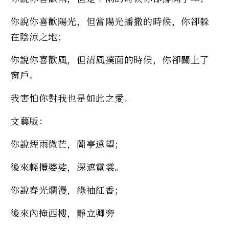
你說你喜歡陽光，但當陽光播撒的時候，你卻躲
在陰涼之地；
你說你喜歡風，但清風撲面的時候，你卻關上了
窗戶。
我害怕你對我也是如此之愛。
文藝版：
你說煙雨微芒，蘭亭遠望；
後來輕攬婆娑，深遮霓裳。
你說春光爛漫，綠袖紅香；
後來內掩西樓，靜立卿旁