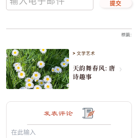
提交
標籤
:
>
文学艺术
天韵舞春风: 唐
诗趣事
发表评论