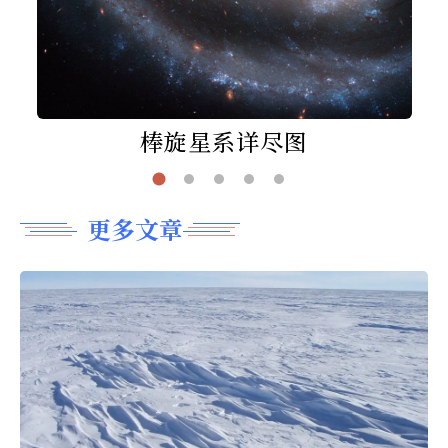
棒旋星系详尽图
更多文章