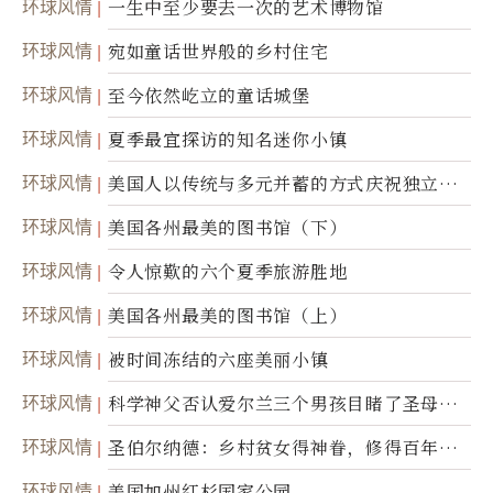
环球风情
一生中至少要去一次的艺术博物馆
环球风情
宛如童话世界般的乡村住宅
环球风情
至今依然屹立的童话城堡
环球风情
夏季最宜探访的知名迷你小镇
环球风情
美国人以传统与多元并蓄的方式庆祝独立日2
50周年
环球风情
美国各州最美的图书馆（下）
环球风情
令人惊歎的六个夏季旅游胜地
环球风情
美国各州最美的图书馆（上）
环球风情
被时间冻结的六座美丽小镇
环球风情
科学神父否认爱尔兰三个男孩目睹了圣母显
灵
环球风情
圣伯尔纳德：乡村贫女得神眷，修得百年不
腐身
环球风情
美国加州红杉国家公园