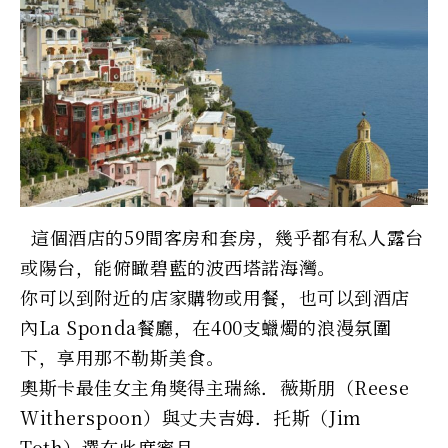
這個酒店的59間客房和套房，幾乎都有私人露台
或陽台，能俯瞰碧藍的波西塔諾海灣。
你可以到附近的店家購物或用餐，也可以到酒店
內La Sponda餐廳，在400支蠟燭的浪漫氛圍
下，享用那不勒斯美食。
奧斯卡最佳女主角獎得主瑞絲．薇斯朋（Reese
Witherspoon）與丈夫吉姆．托斯（Jim
Toth）選在此度蜜月。