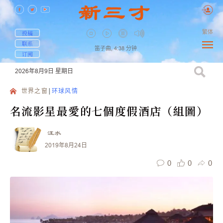
繁体
投稿
联系
笛子曲,
4:38
分钟
订阅
2026年8月9日
星期日
世界之窗
环球风情
名流影星最愛的七個度假酒店（組圖）
汪水
2019年8月24日
0
0
0