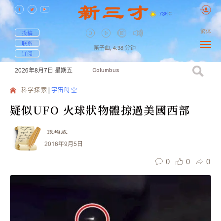
73
F
|
C
繁体
投稿
联系
笛子曲,
4:38
分钟
订阅
2026年8月7日
星期五
Columbus
科学探索
宇宙時空
疑似UFO 火球狀物體掠過美國西部
張均威
2016年9月5日
0
0
0