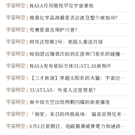
宇宙時空
NASA月历展现罕见宇宙景观
宇宙時空
橙县化学品泄漏是否会波及整个南加州？
宇宙時空
究竟是谁在保护川普？
宇宙時空
阿耳忒弥斯2号：美国人重返月球
宇宙時空
哈伯望远镜首次拍到北落师门星系的碰撞与
爆炸
宇宙時空
NASA发布星际天体3I/ATLAS新照片
宇宙時空
【三才新语】穿越太阳系的火牆：宇宙边界
新启示
宇宙時空
3I/ATLAS：外星人还是彗星？
宇宙時空
南半球天空出现两颗闪耀的新星爆发
宇宙時空
「独家」末日的终极战场： 福音派预见末
世；希腊僧侣预言以色列的进攻
宇宙時空
6月1日星期日，地磁風暴威脅電力和通訊基
礎設施