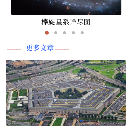
棒旋星系详尽图
更多文章