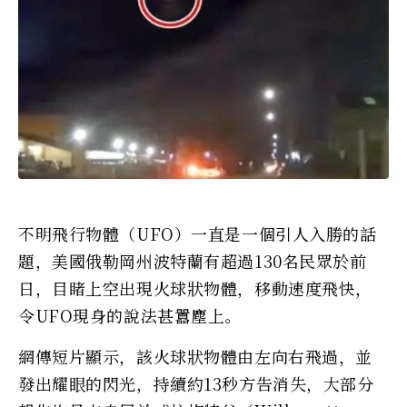
不明飛行物體（UFO）一直是一個引人入勝的話
題，美國俄勒岡州波特蘭有超過130名民眾於前
日，目睹上空出現火球狀物體，移動速度飛快，
令UFO現身的說法甚囂塵上。
網傳短片顯示，該火球狀物體由左向右飛過，並
發出耀眼的閃光，持續約13秒方告消失，大部分