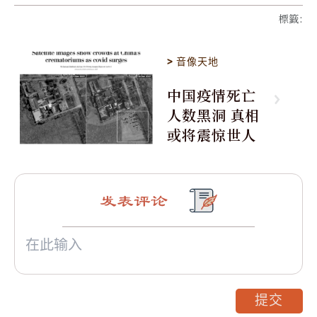
標籤
:
>
音像天地
中国疫情死亡
人数黑洞 真相
或将震惊世人
发表评论
提交