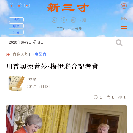
繁体
投稿
联系
笛子曲,
4:38
分钟
订阅
2026年8月9日
星期日
音像天地
时事影音
川普與德蕾莎·梅伊聯合記者會
邓梁
2017年5月13日
0
0
0