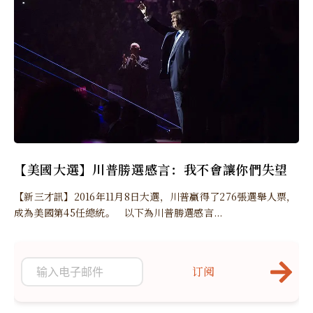
【美國大選】川普勝選感言：我不會讓你們失望
【新三才訊】2016年11月8日大選，川普贏得了276張選舉人票，
成為美國第45任總統。 以下為川普勝選感言...
订阅