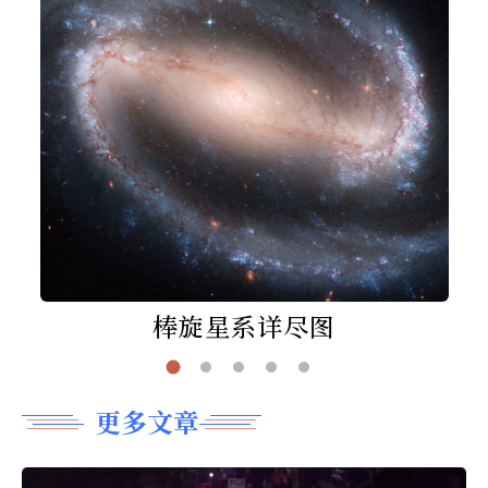
棒旋星系详尽图
更多文章