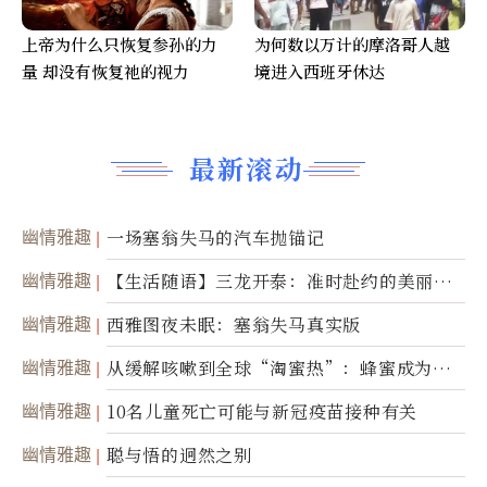
上帝为什么只恢复参孙的力
为何数以万计的摩洛哥人越
量 却没有恢复祂的视力
境进入西班牙休达
最新滚动
幽情雅趣
一场塞翁失马的汽车抛锚记
幽情雅趣
【生活随语】三龙开泰：准时赴约的美丽震
撼
幽情雅趣
西雅图夜未眠：塞翁失马真实版
幽情雅趣
从缓解咳嗽到全球“淘蜜热”：蜂蜜成为健
康产业前沿商品
幽情雅趣
10名儿童死亡可能与新冠疫苗接种有关
幽情雅趣
聪与悟的迥然之别