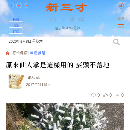
繁体
投稿
联系
笛子曲,
4:38
分钟
订阅
2026年8月8日
星期六
感悟健康
幽情雅趣
原來仙人掌是這樣用的 菸頭不落地
張均威
2017年2月19日
0
0
0