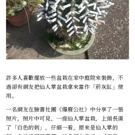
許多人喜歡擺放一些盆栽在家中庭院來裝飾，不
過卻有網友把仙人掌盆栽拿來當作「菸灰缸」使
用。
一名網友在臉書社團《爆廢公社》中分享了一張
照片，照片中可見，一座仙人掌盆栽，上頭長滿
了「白色的刺」，仔細一看，原來是仙人掌的