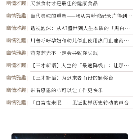
幽情雅趣
天然食材才是最佳的健康食品
幽情雅趣
当代灵魂的重量——我从宫崎骏纪录片得到的
省思
幽情雅趣
透视泡沫：从AI盛世到人生本质的「黑白一
瞬」
幽情雅趣
川普呼吁孕妇和幼儿停止使用热门止痛药泰
诺
幽情雅趣
萤幕蓝光不一定会导致你失眠
幽情雅趣
【三才新语】人生的「最速降线」：让那道
光，带你滑向自己
幽情雅趣
【三才新语】为迟来者而设的颁奖台
幽情雅趣
带着感恩的心可以让工作更快乐
幽情雅趣
「白宫夜未眠」：见证世界历史转动的声音