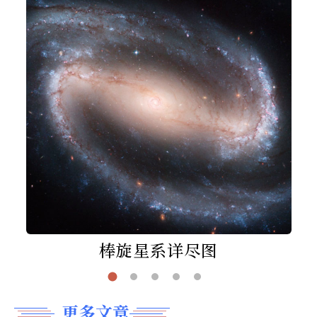
棒旋星系详尽图
更多文章