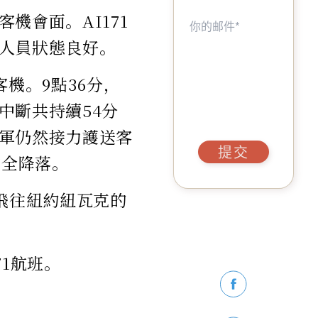
機會面。AI171
人員狀態良好。
機。9點36分，
中斷共持續54分
軍仍然接力護送客
提交
安全降落。
飛往紐約紐瓦克的
1航班。