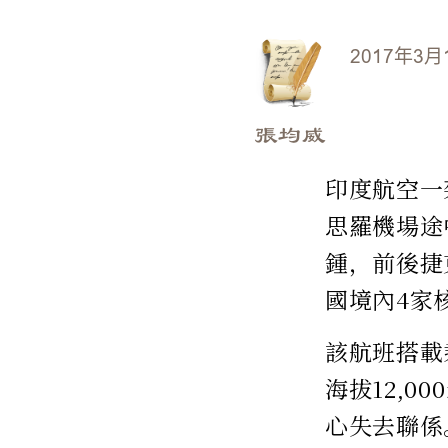
2017年3月
張均威
印度航空一
思羅機場途
鍾，前後捷
國境內4家
該航班搭載乘
海拔12,
心失去聯係