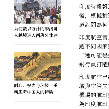
印度時報報
慌，根據對
道詢問為何
为何数以万计的摩洛哥
人越境进入西班牙休达
印度航空官
躍不同國家
二種可能是
飛行員打瞌
印度航空已
域與空管失
耐心、权力与环境：重
新思考中国人的特质
機場的航班
為印度航班