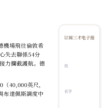
订阅三才电子报
巴德機場飛往倫敦希
心失去聯係54分
接力攔截護航。德
（40,000英尺，
時與布達佩斯調度中