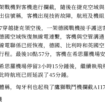
架戰機對客機進行攔截，隨後在捷克空域與客
出信號稱，客機出現技術故障，航班及機組
87穿越捷克領空後，一架德國戰機接手護送客
德國空域恢復無線電連繫，客機與空管溝通
線電聯係已經恢複，德國、比利時和英國空
行程。最後10點57分，客機在希思羅機場
希思羅機場停留3小時15分鍾後，繼續執飛
此時航班已經延誤了45分鍾。
體稱，匈牙利也起飛了鷹獅戰鬥機攔截AI17
機