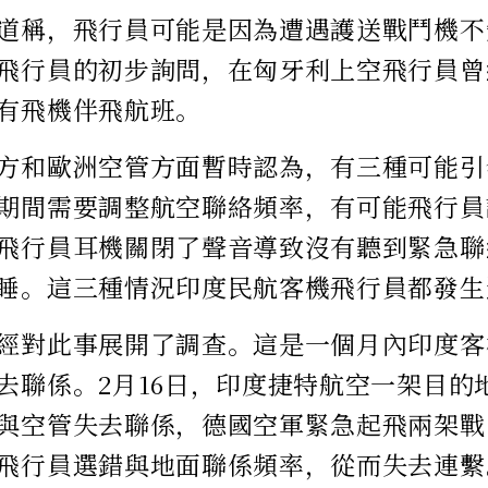
道稱，飛行員可能是因為遭遇護送戰鬥機不
飛行員的初步詢問，在匈牙利上空飛行員曾
有飛機伴飛航班。
方和歐洲空管方面暫時認為，有三種可能引
期間需要調整航空聯絡頻率，有可能飛行員
飛行員耳機關閉了聲音導致沒有聽到緊急聯
睡。這三種情況印度民航客機飛行員都發生
經對此事展開了調查。這是一個月內印度客
去聯係。2月16日，印度捷特航空一架目的
與空管失去聯係，德國空軍緊急起飛兩架戰
飛行員選錯與地面聯係頻率，從而失去連繫