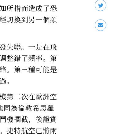
知所措而造成了恐
經切換到另一個頻
發失聯。一是在飛
調整錯了頻率。第
絡。第三種可能是
過。
機第二次在歐洲空
地同為倫敦希思羅
鬥機攔截，後證實
。捷特航空已將兩