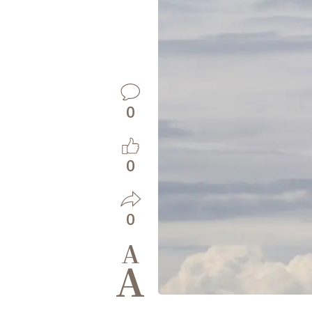
0
0
0
A
A