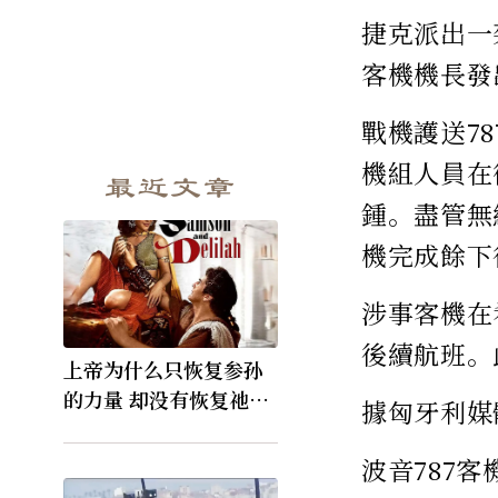
捷克派出一
客機機長發
戰機護送7
機組人員在
最近文章
鍾。盡管無
機完成餘下
涉事客機在
後續航班。
上帝为什么只恢复参孙
的力量 却没有恢复祂的
據匈牙利媒
视力
波音787客