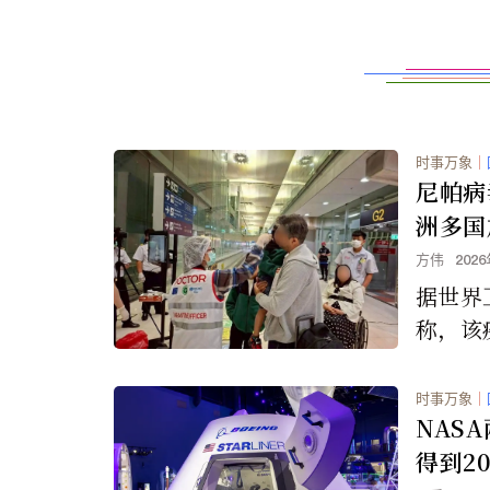
时事万象
｜
尼帕病
洲多国
方伟
202
据世界
称，该
于40
尚无获
时事万象
｜
法。
NAS
得到2