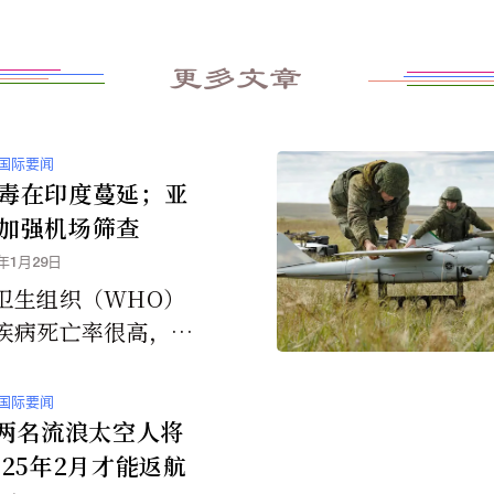
更多文章
国际要闻
毒在印度蔓延；亚
加强机场筛查
6年1月29日
卫生组织（WHO）
疾病死亡率很高，介
%至75%之间，目前
批的疫苗或特效疗
国际要闻
A两名流浪太空人将
025年2月才能返航