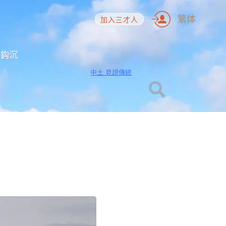
繁体
加入三才人
海鈎沉
中土 見證傳統