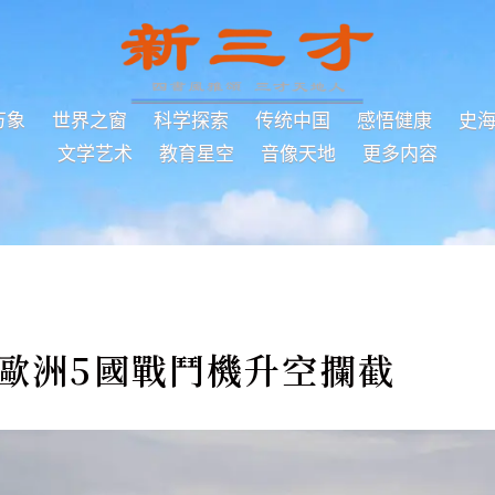
万象
世界之窗
科学探索
传统中国
感悟健康
史
文学艺术
教育星空
音像天地
更多内容
 歐洲5國戰鬥機升空攔截