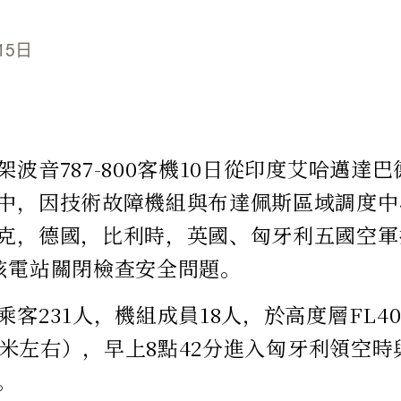
15日
架波音787-800客機10日從印度艾哈邁達
中，因技術故障機組與布達佩斯區域調度中
克，德國，比利時，英國、匈牙利五國空軍
核電站關閉檢查安全問題。
客231人，機組成員18人，於高度層FL400
000米左右），早上8點42分進入匈牙利領空
。