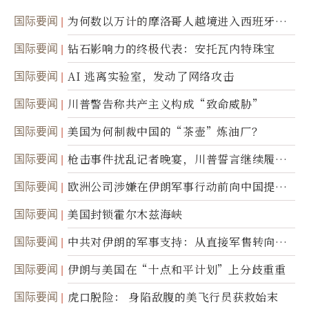
国际要闻
为何数以万计的摩洛哥人越境进入西班牙休
达
国际要闻
钻石影响力的终极代表：安托瓦内特珠宝
国际要闻
AI 逃离实验室，发动了网络攻击
国际要闻
川普警告称共产主义构成“致命威胁”
国际要闻
美国为何制裁中国的“茶壶”炼油厂？
国际要闻
枪击事件扰乱记者晚宴，川普誓言继续履行
职责
国际要闻
欧洲公司涉嫌在伊朗军事行动前向中国提供
美军基地的卫星图像
国际要闻
美国封锁霍尔木兹海峡
国际要闻
中共对伊朗的军事支持：从直接军售转向间
接技术转让
国际要闻
伊朗与美国在“十点和平计划”上分歧重重
国际要闻
虎口脱险： 身陷敌腹的美飞行员获救始末