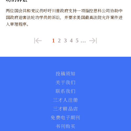
两位国会共和党议员呼吁川普政府支持一项指控思科公司协助中
国政府迫害法轮功学员的诉讼，并要求美国最高法院允许案件进
入审理程序。
1
2
3
4
5
…
投稿须知
关于我们
联系我们
三才人注册
三才精品店
免费电子期刊
书刊购买