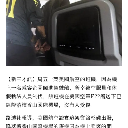
【新三才訊】周五一架美國航空的班機，因為機
上一名乘客企圖闖進駕駛艙，所幸被空服員和休
假執法人員制伏，該班機在美國空軍F22護送下已
經降落檀香山國際機場，沒有人受傷。
路透社報導，美國航空證實這架從洛杉磯出發，
降落檀香山國際機場的班機因為機上乘客的問