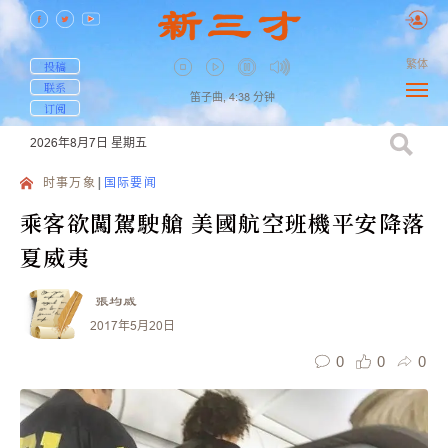
繁体
投稿
联系
笛子曲,
4:38
分钟
订阅
2026年8月7日
星期五
时事万象
国际要闻
乘客欲闖駕駛艙 美國航空班機平安降落
夏威夷
張均威
2017年5月20日
0
0
0