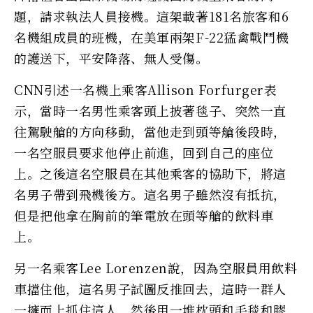
題，請求執法人員接機。這架載著181名旅客和6
名機組成員的班機，在美軍兩架F-22猛禽戰鬥機
的護送下，平安降落、無人受傷。
CNN引述一名機上乘客Allison Forfurger表
示，當時一名男性乘客頭上披著毯子、突然一直
往駕駛艙的方向移動，當他走到頭等艙後段時，
一名空服員要求他停止前進，回到自己的座位
上。之後這名空服員在其他乘客的協助下，將這
名男子帶到飛機後方。這名男子雖然沒有抵抗，
但是把他拿在胸前的筆電放在頭等艙的飲料車
上。
另一名乘客Lee Lorenzen說，因為空服員用飲料
車擋住他，這名男子試圖反推回去，這時一群人
一擁而上抓住這人，然後用一堆枕頭和毛毯和膠