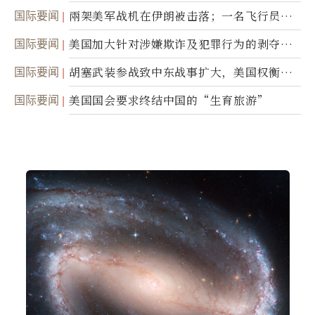
国际要闻
兩架美军战机在伊朗被击落；一名飞行员失
踪
国际要闻
美国加大针对涉嫌欺诈及犯罪行为的剥夺公
民权力度
国际要闻
胡塞武装参战致中东战事扩大，美国权衡地
面入侵的可能性
国际要闻
美国国会要求终结中国的“生育旅游”