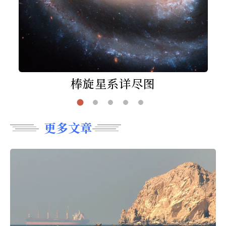
棒旋星系详尽图
更多文章