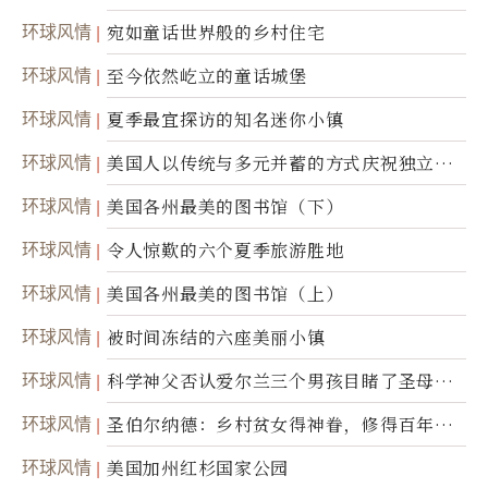
环球风情
宛如童话世界般的乡村住宅
环球风情
至今依然屹立的童话城堡
环球风情
夏季最宜探访的知名迷你小镇
环球风情
美国人以传统与多元并蓄的方式庆祝独立日2
50周年
环球风情
美国各州最美的图书馆（下）
环球风情
令人惊歎的六个夏季旅游胜地
环球风情
美国各州最美的图书馆（上）
环球风情
被时间冻结的六座美丽小镇
环球风情
科学神父否认爱尔兰三个男孩目睹了圣母显
灵
环球风情
圣伯尔纳德：乡村贫女得神眷，修得百年不
腐身
环球风情
美国加州红杉国家公园