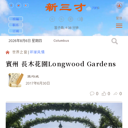
73
F
|
C
繁体
投稿
联系
笛子曲,
4:38
分钟
订阅
2026年8月6日
星期四
Columbus
世界之窗
环球风情
賓州 長木花園Longwood Gardens
張均威
2017年6月30日
0
0
0