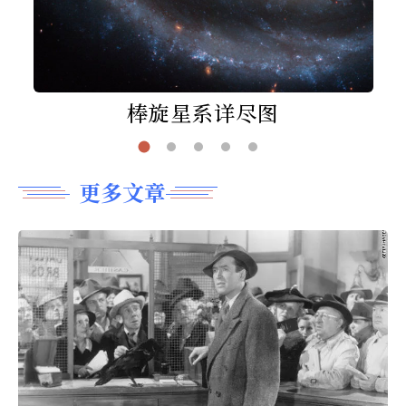
棒旋星系详尽图
更多文章