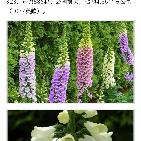
$23，年票$85起。公園很大，佔地4.36平方公里
（1077英畝）。