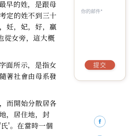
明最早的姓，是跟母
考定的姓不到三十
，妊，妃，好，贏
身也從女旁，這大概
如字面所示，是指女
提交
隨著社會由母系發
，而開始分散居各
地，居住地，封
氏'。在當時一個