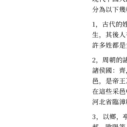
分為以下幾
1，古代的
生，其後人
許多姓都是
2，周朝的
諸侯國：齊
邑，是帝王
在這些采邑
河北省臨漳
3，以鄉，
郝，歐陽等