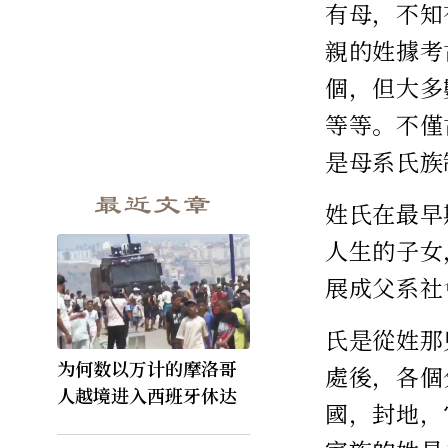
有母，不知
親的姓據考
個，但大多
等等。不僅
是母系氏族
最近文章
姓氏在最早
人生的子女
展成父系社
氏是從姓那
为何数以万计的摩洛哥
處後，各個
人越境进入西班牙休达
國，封地，