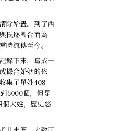
被清除殆盡。到了西
與氏逐漸合而為
當時流傳至今。
記錄下來，寫成一
或撮合婚姻的依
集了單姓408
到6000個，但是
四個大姓，歷史悠
考其來歷，大致可