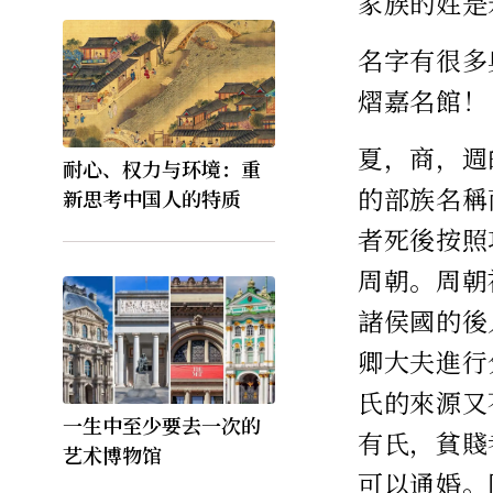
家族的姓是
名字有很多
熠嘉名館！
夏，商，週
耐心、权力与环境：重
的部族名稱
新思考中国人的特质
者死後按照
周朝。周朝
諸侯國的後
卿大夫進行
氏的來源又
一生中至少要去一次的
有氏，貧賤
艺术博物馆
可以通婚。