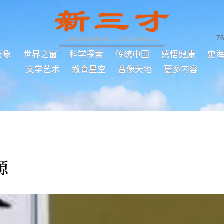
7
万象
世界之窗
科学探索
传统中国
感悟健康
史
文学艺术
教育星空
音像天地
更多内容
源