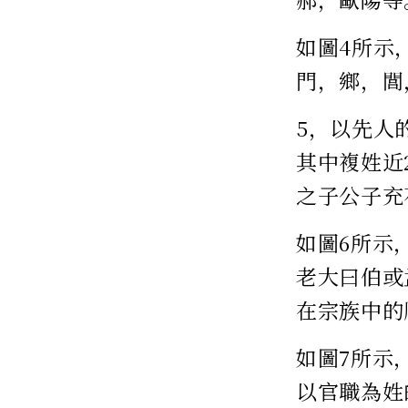
如圖4所示
門，鄉，閭
5，以先人
其中複姓近
之子公子充
如圖6所示
老大曰伯或
在宗族中的
如圖7所示
以官職為姓