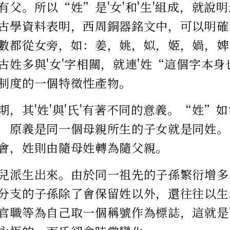
有父。所以“姓”是'女'和'生'組成，就說
古學資料表明，西周銅器銘文中，可以明確
數都從女旁，如：姜，姚，姒，姬，媧，婢
古姓多與'女'字相關，就連'姓“這個字本
制度的一個特徵性產物。
期，其'姓'與'氏'有著不同的意義。“姓”
，原義是同一個母親所生的子女就是同姓。
會，姓則由隨母姓轉為隨父親。
兒派生出來。由於同一祖先的子孫繁衍增多
分支的子孫除了會保留姓以外，還往往以生
官職等為自己取一個稱號作為標誌，這就是'