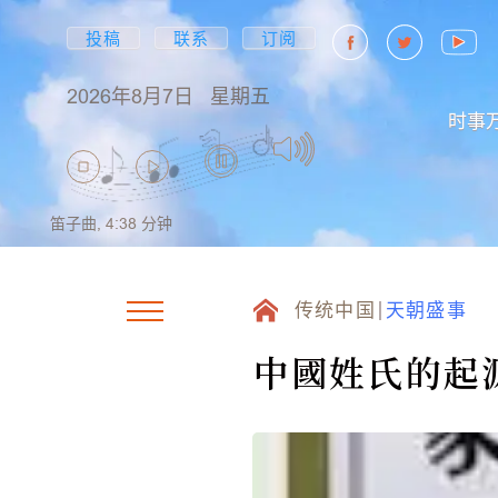
投稿
联系
订阅
2026年8月7日
星期五
时事
笛子曲,
4:38
分钟
传统中国
天朝盛事
中國姓氏的起