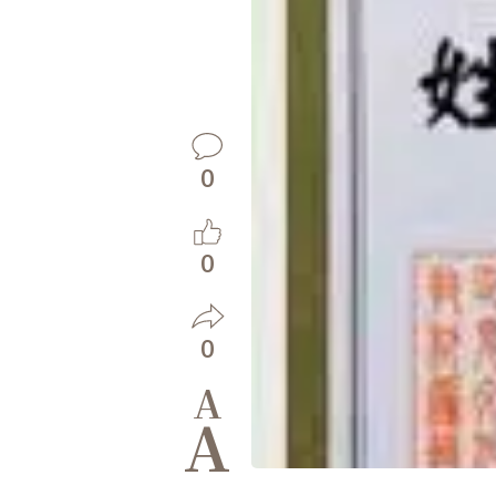
0
0
0
A
A