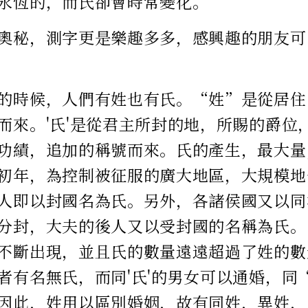
永恆的，而氏卻會時常變化。
奧秘，測字更是樂趣多多，感興趣的朋友可
的時候，人們有姓也有氏。“姓”是從居住
而來。'氏'是從君主所封的地，所賜的爵位
功績，追加的稱號而來。氏的產生，最大量
初年，為控制被征服的廣大地區，大規模地
人即以封國名為氏。另外，各諸侯國又以同
分封，大夫的後人又以受封國的名稱為氏。
不斷出現，並且氏的數量遠遠超過了姓的數
者有名無氏，而同'氏'的男女可以通婚，同
因此，姓用以區別婚姻，故有同姓，異姓，