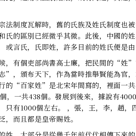
宗法制度瓦解時，舊​​的氏族及姓氏制度也
和氏的區別已經微乎其微。此後，中國的姓
，或言氏，氏即姓，許多目前的姓氏便是由
候，有個吏部尚書高士廉，把民間的“姓”
志”，頒布天下，作為當時推舉賢能為官，
行的“百家姓”是北宋年間寫的，裡面一共收
個，一共438個。發展到後來，據說有4000
，只有1000個左右。 ，張，王，李，趙，
泛，而且都是皇帝賜姓。
的姓，大部分是從幾千年前代代相傳下來的