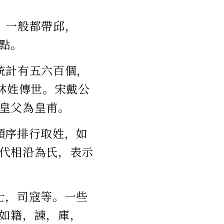
，一般都帶邱，
點。
計​​有五六百個，
林姓傳世。宋戴公
皇父為皇甫。
順序排行取姓，如
代相沿為氏，表示
士，司寇等。一些
如籍，諫，庫，