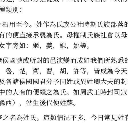
種類別：
姓沿用至今。姓作為氏族公社時期氏族部落
有的便直接承襲為氏。母權制氏族社會以母
女字旁如：姬，姜，姒，姚等。
諸侯國號或所封的邑演變而成如我們所熟悉
，魯，楚，衛，曹，胡，許等，皆成為今天
及各諸侯國國君分予同姓或異姓卿大夫的封
中的人有的便繼之為氏。如周武王時封司寇
縣西），岔生後代便姓蘇。
亭之名為姓氏。這類情況不多，今日常見姓
。