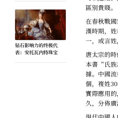
區別貴賤。
在春秋戰國
漢時期，姓
一，或言姓
钻石影响力的终极代
表：安托瓦内特珠宝
唐太宗的時
本書“氏族
據。中國流
個，複姓30
實際應用的
久，分佈廣
現代中國人