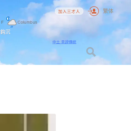
繁体
加入三才人
6
F
Columbus
海鈎沉
中土 見證傳統