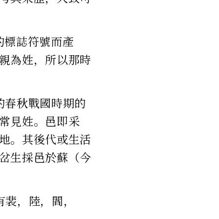
的標誌符號而產
親為姓，所以那時
的春秋戰國時期的
常見姓。邑即采
地。其後代或生活
岔生採邑於蘇（今
有裴，陸，閻，