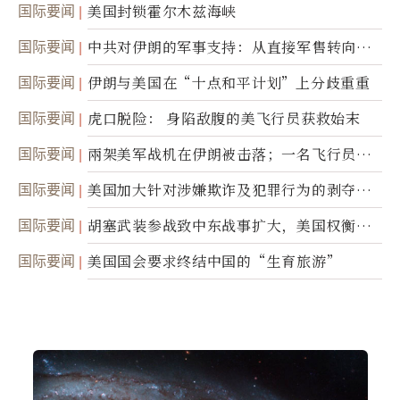
美军基地的卫星图像
国际要闻
美国封锁霍尔木兹海峡
国际要闻
中共对伊朗的军事支持：从直接军售转向间
接技术转让
国际要闻
伊朗与美国在“十点和平计划”上分歧重重
国际要闻
虎口脱险： 身陷敌腹的美飞行员获救始末
国际要闻
兩架美军战机在伊朗被击落；一名飞行员失
踪
国际要闻
美国加大针对涉嫌欺诈及犯罪行为的剥夺公
民权力度
国际要闻
胡塞武装参战致中东战事扩大，美国权衡地
面入侵的可能性
国际要闻
美国国会要求终结中国的“生育旅游”