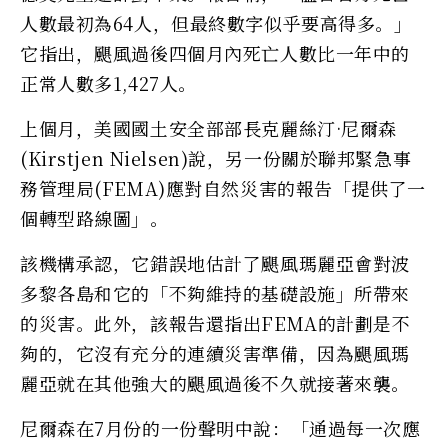
人數最初為64人，但最終數字似乎要高得多。」
它指出，颶風過後四個月內死亡人數比一年中的
正常人數多1,427人。
上個月，美國國土安全部部長克麗絲汀·尼爾森
(Kirstjen Nielsen)說，另一份關於聯邦緊急事
務管理局(FEMA)應對自然災害的報告「提供了一
個轉型路線圖」。
該機構承認，它錯誤地估計了颶風瑪麗亞會對波
多黎各島和它的「不夠維持的基礎設施」所帶來
的災害。此外，該報告還指出FEMA的計劃是不
夠的，它沒有充分的連續災害準備，因為颶風瑪
麗亞就在其他強大的颶風過後不久就接著來襲。
尼爾森在7月份的一份聲明中說：「通過每一次應