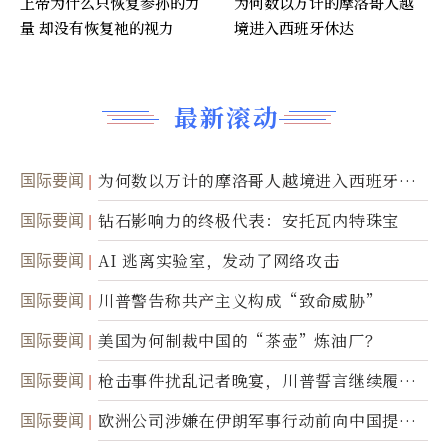
上帝为什么只恢复参孙的力
为何数以万计的摩洛哥人越
量 却没有恢复祂的视力
境进入西班牙休达
最新滚动
国际要闻
为何数以万计的摩洛哥人越境进入西班牙休
达
国际要闻
钻石影响力的终极代表：安托瓦内特珠宝
国际要闻
AI 逃离实验室，发动了网络攻击
国际要闻
川普警告称共产主义构成“致命威胁”
国际要闻
美国为何制裁中国的“茶壶”炼油厂？
国际要闻
枪击事件扰乱记者晚宴，川普誓言继续履行
职责
国际要闻
欧洲公司涉嫌在伊朗军事行动前向中国提供