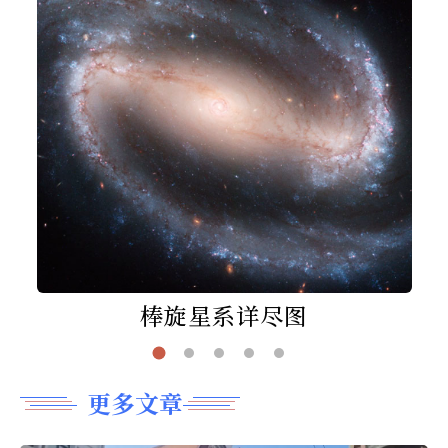
棒旋星系详尽图
更多文章