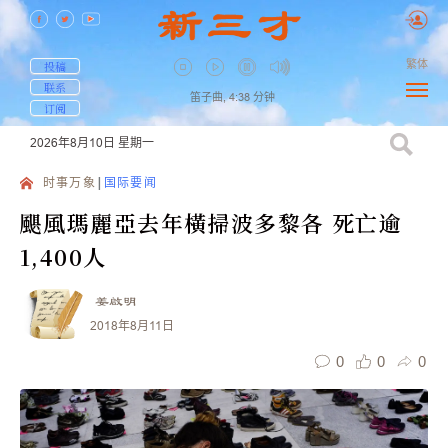
繁体
投稿
联系
笛子曲,
4:38
分钟
订阅
2026年8月10日
星期一
时事万象
国际要闻
颶風瑪麗亞去年橫掃波多黎各 死亡逾
1,400人
姜啟明
2018年8月11日
0
0
0