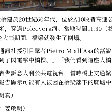
i大橋建於20世紀60年代，位於A10收費高
，穿過Polcevera河。當地時間11:30
）正逢大雨期間，橋梁就發生了倒塌。
訊社援引目擊者Pietro M all'Asa的話說
到了閃電擊中橋樑。」「我們看到這座大橋
者告訴意大利公共電視台，當時橋上交通繁
報告顯示可能有人被困在橋梁落下的廢墟中
明真）
：姜啟明）