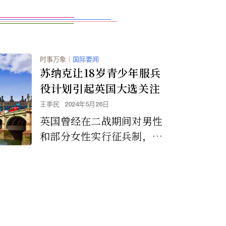
时事万象
｜
国际要闻
苏纳克让18岁青少年服兵
役计划引起英国大选关注
王季民
2024年5月26日
英国曾经在二战期间对男性
和部分女性实行征兵制，并
在1947年至1960年间强制
男性服18个月的义务兵役。
执政的保守党党表示如果赢
得全国大选，英国所有18岁
的年轻人都必须服一年的强