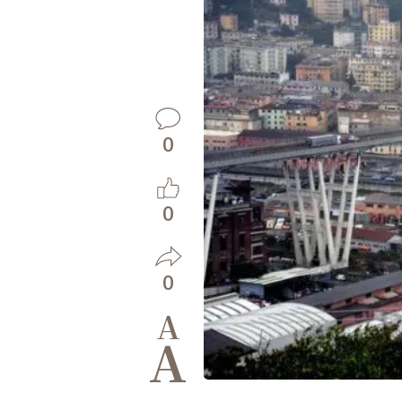
0
0
0
A
A