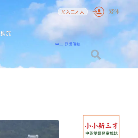
繁体
加入三才人
海鈎沉
中土 見證傳統