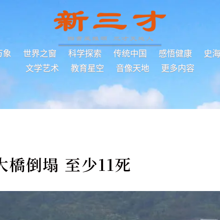
万象
世界之窗
科学探索
传统中国
感悟健康
史
文学艺术
教育星空
音像天地
更多内容
橋倒塌 至少11死