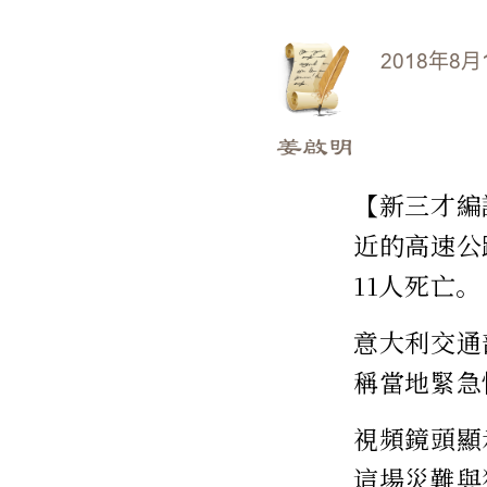
2018年8月
姜啟明
【新三才編
近的高速公
11人死亡。
意大利交通部
稱當地緊急
視頻鏡頭顯
這場災難與