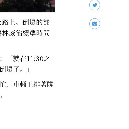
速公路上。倒塌的部
（格林威治標準時間
：「就在11:30之
倒塌了。」
忙，車輛正排著隊
。