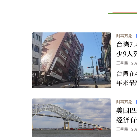
时事万象
｜
台湾7
少9人
王季民
20
台湾在
年来最
达7.
死亡以
时事万象
｜
美国巴
经济有
王季民
20