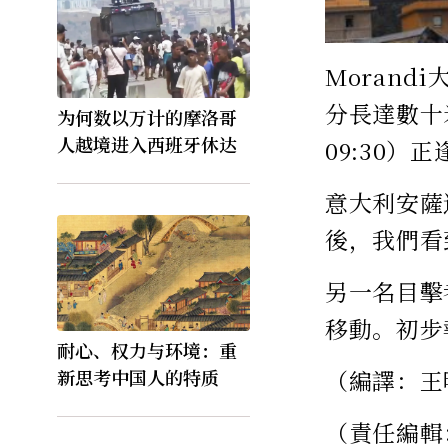
Morand
分長達數十米
为何数以万计的摩洛哥
人越境进入西班牙休达
09:30
意大利安薩通
後，我們看
另一名目擊
移動。初步
耐心、权力与环境：重
新思考中国人的特质
（編譯：王
（責任編輯