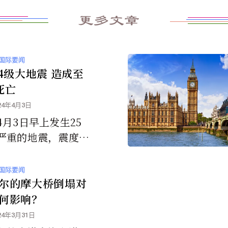
更多文章
国际要闻
.4级大地震 造成至
死亡
24年4月3日
4月3日早上发生25
严重的地震，震度高
4级，已经造成至少9人
及多处的破坏损失。
国际要闻
尔的摩大桥倒塌对
何影响？
24年3月31日