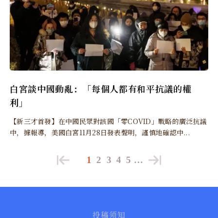
白宮談中國動亂：「每個人都有和平抗議的權
利」
【新三才首發】在中國民眾對該國「零COVID」戰略的廣泛抗議
中，據報導，美國白宮11月28日發表聲明，謹慎地確認中...
1
2
3
4
5
…
投稿须知