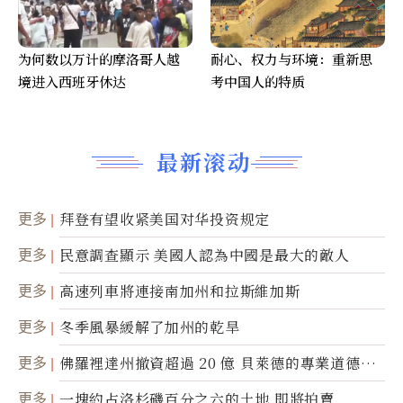
为何数以万计的摩洛哥人越
耐心、权力与环境：重新思
境进入西班牙休达
考中国人的特质
最新滚动
更多
拜登有望收紧美国对华投资规定
更多
民意調查顯示 美國人認為中國是最大的敵人
更多
高速列車將連接南加州和拉斯維加斯
更多
冬季風暴緩解了加州的乾旱
更多
佛羅裡達州撤資超過 20 億 貝萊德的專業道德被
質疑
更多
一塊約占洛杉磯百分之六的土地 即將拍賣