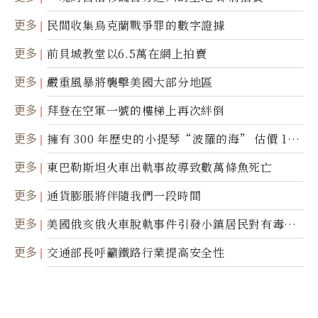
更多
民間收集烏克蘭戰爭罪的數字證據
更多
前貝城教堂以6.5萬在網上拍賣
更多
嚴重風暴將襲擊美國大部分地區
更多
拜登在空軍一號的樓梯上再次絆倒
更多
擁有 300 年歷史的小提琴“波羅的海” 估價 100
0 萬美元拍賣
更多
東巴勒斯坦火車出軌事故導致數萬條魚死亡
更多
通貨膨脹將伴隨我們一段時間
更多
美國俄亥俄火車脫軌事件引發小鎮居民對有毒物
質的恐懼
更多
交通部長呼籲鐵路行業提高安全性