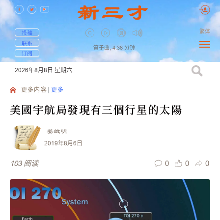
繁体
投稿
联系
笛子曲,
4:38
分钟
订阅
2026年8月8日
星期六
更多内容
更多
美國宇航局發現有三個行星的太陽
姜啟明
2019年8月6日
0
0
0
103
阅读