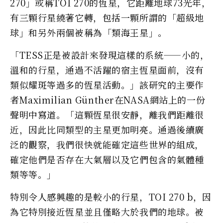
270」或稱TOI 270的恆星，它距離地球73光年，
有三顆行星繞著它轉，包括一顆所謂的「超級地
球」和另外兩個被稱為「類海王星」。
「TESS正是被設計來發現這樣的系統——小的，
溫和的行星，通過不活躍的宿主恆星面前，沒有
類似耀斑等過多的恆星活動。」該研究的主要作
者Maximilian Günther在NASA網站上的一份
聲明中寫道。「這顆恆星很安靜，離我們距離很
近，因此比同類型的主星更加明亮。通過後續廣
泛的觀察，我們很快就能確定這些世界的組成，
確定他們是否存在大氣層以及它們包含的氣體種
類等等。」
特別令人感興趣的是較小的行星，TOI 270 b，因
為它特別接近恆星並且僅略大於我們的地球。被