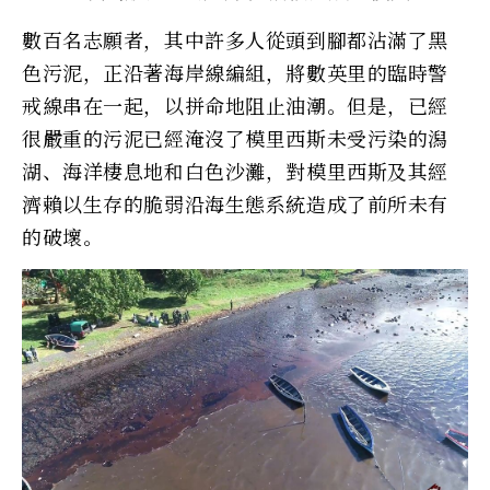
數百名志願者，其中許多人從頭到腳都沾滿了黑
色污泥，正沿著海岸線編組，將數英里的臨時警
戒線串在一起，以拼命地阻止油潮。但是，已經
很嚴重的污泥已經淹沒了模里西斯未受污染的潟
湖、海洋棲息地和白色沙灘，對模里西斯及其經
濟賴以生存的脆弱沿海生態系統造成了前所未有
的破壞。