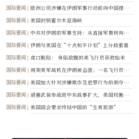
职责
国际要闻
欧洲公司涉嫌在伊朗军事行动前向中国提供
美军基地的卫星图像
国际要闻
美国封锁霍尔木兹海峡
国际要闻
中共对伊朗的军事支持：从直接军售转向间
接技术转让
国际要闻
伊朗与美国在“十点和平计划”上分歧重重
国际要闻
虎口脱险： 身陷敌腹的美飞行员获救始末
国际要闻
兩架美军战机在伊朗被击落；一名飞行员失
踪
国际要闻
美国加大针对涉嫌欺诈及犯罪行为的剥夺公
民权力度
国际要闻
胡塞武装参战致中东战事扩大，美国权衡地
面入侵的可能性
国际要闻
美国国会要求终结中国的“生育旅游”