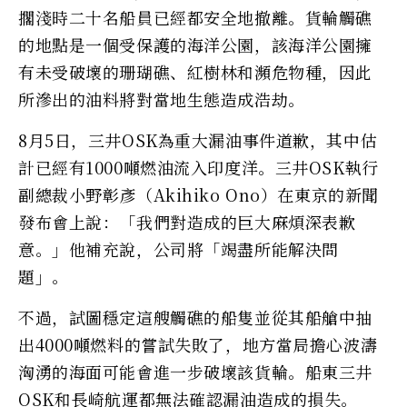
擱淺時二十名船員已經都安全地撤離。貨輪觸礁
的地點是一個受保護的海洋公園，該海洋公園擁
有未受破壞的珊瑚礁、紅樹林和瀕危物種，因此
所滲出的油料將對當地生態造成浩劫。
8月5日，三井OSK為重大漏油事件道歉，其中估
計已經有1000噸燃油流入印度洋。三井OSK執行
副總裁小野彰彥（Akihiko Ono）在東京的新聞
發布會上說：「我們對造成的巨大麻煩深表歉
意。」他補充說，公司將「竭盡所能解決問
題」。
不過，試圖穩定這艘觸礁的船隻並從其船艙中抽
出4000噸燃料的嘗試失敗了，地方當局擔心波濤
洶湧的海面可能會進一步破壞該貨輪。船東三井
OSK和長崎航運都無法確認漏油造成的損失。