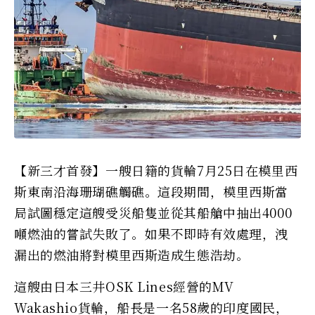
【新三才首發】一艘日籍的貨輪7月25日在模里西
斯東南沿海珊瑚礁觸礁。這段期間，模里西斯當
局試圖穩定這艘受災船隻並從其船艙中抽出4000
噸燃油的嘗試失敗了。如果不即時有效處理，洩
漏出的燃油將對模里西斯造成生態浩劫。
這艘由日本三井OSK Lines經營的MV
Wakashio貨輪，船長是一名58歲的印度國民，