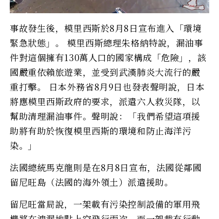
事故發生後，模里西斯於8月8日宣布進入「環境
緊急狀態」。 模里西斯總理朱格納特說，漏油事
件對這個擁有130萬人口的國家構成「危險」，該
國嚴重依賴旅遊業，並受到武漢肺炎大流行的嚴
重打擊。 日本外務省8月9日也發表聲明說，日本
將應模里西斯政府的要求，派遣六人救災隊，以
幫助清理漏油事件。聲明說：「我們希望這項援
助將有助於恢復模里西斯的環境和防止海洋污
染。」
法國總統馬克龍則是在8月8日宣布，法國從鄰國
留尼旺島（法國的海外領土）派遣援助。
留尼旺當局說，一架載有污染控制設備的軍用飛
機將在洩漏地點上空飛行兩次，而一架載有行動