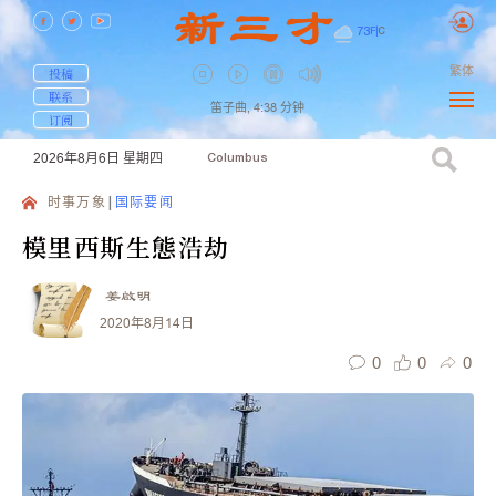
73
F
|
C
繁体
投稿
联系
笛子曲,
4:38
分钟
订阅
2026年8月6日
星期四
Columbus
时事万象
国际要闻
模里西斯生態浩劫
姜啟明
2020年8月14日
0
0
0