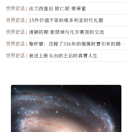
家乔治．欧威尔
世界史话
法兰西皇后 欧仁妮·蒙蒂霍
世界史话
15件价值不菲的维多利亚时代礼服
世界史话
清朝初期 紫禁城与凡尔赛宫的交流
世界史话
聖杯號：沈睡了316年的億萬財寶引來的國際
糾紛
世界史话
被送上断头台的王后的真實人生