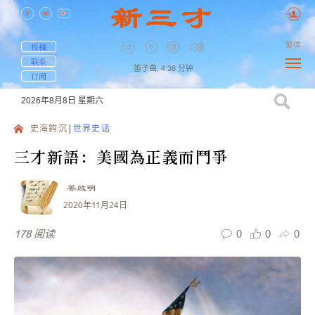
繁体
投稿
联系
笛子曲,
4:38
分钟
订阅
2026年8月8日
星期六
史海鈎沉
世界史话
三才新語：美國為正義而鬥爭
姜啟明
2020年11月24日
0
0
0
178
阅读