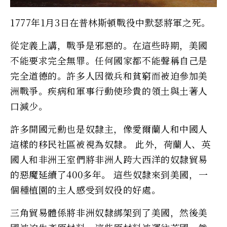
1777年1月3日在普林斯頓戰役中默瑟將軍之死。
從定義上講，戰爭是邪惡的。在這些時期，美國
不能要求完全無罪。任何國家都不能聲稱自己是
完全道德的。許多人因徵兵和貧窮而被迫參加美
洲戰爭。疾病和軍事行動使珍貴的領土與土著人
口減少。
許多開國元勳也是奴隸主，像愛爾蘭人和中國人
這樣的移民社區被視為奴隸。 此外，荷蘭人、英
國人和非洲王室們將非洲人跨大西洋的奴隸貿易
的惡魔延續了400多年。 這些奴隸來到美國，一
個種植園的主人感受到奴役的好處。
三角貿易體係將非洲奴隸綁架到了美國，然後美