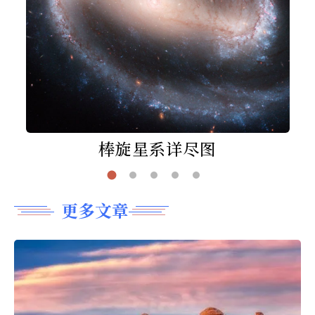
棒旋星系详尽图
更多文章