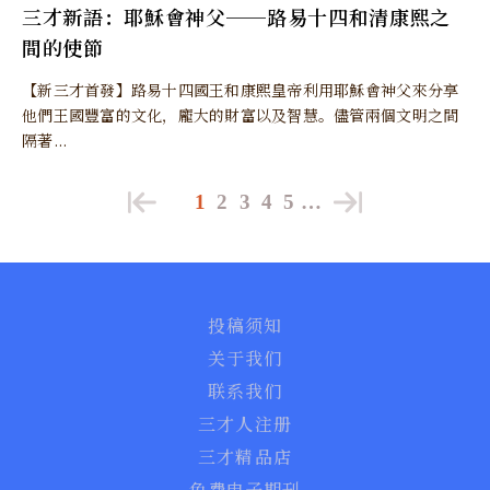
三才新語：耶穌會神父──路易十四和清康熙之
間的使節
【新三才首發】路易十四國王和康熙皇帝利用耶穌會神父來分享
他們王國豐富的文化，龐大的財富以及智慧。儘管兩個文明之間
隔著...
1
2
3
4
5
…
投稿须知
关于我们
联系我们
三才人注册
三才精品店
免费电子期刊