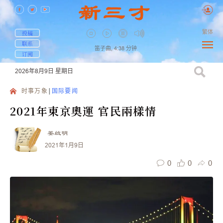
繁体
投稿
联系
笛子曲,
4:38
分钟
订阅
2026年8月9日
星期日
时事万象
国际要闻
2021年東京奧運 官民兩樣情
姜啟明
2021年1月9日
0
0
0