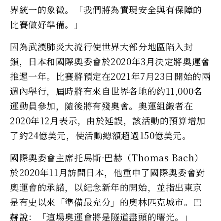
界統一的象徵。「我們將為實現安全與有保障的
比賽做好準備。」
因為武漢肺炎大流行使世界大部分地區陷入封
鎖，日本和國際奧委會於2020年3月決定將奧運會
推遲一年。比賽將預定在2021年7月23日開始的兩
週內舉行，屆時將有來自世界各地的約11,000名
運動員參加，隨後將有殘奧會。奧運組織者在
2020年12月表示，由於延誤，該活動的預算增加
了約24億美元，使活動總額超過150億美元。
國際奧委會主席托馬斯·巴赫（Thomas Bach）
於2020年11月訪問日本，他重申了國際奧委會對
奧運會的承諾，以紀念新年的開始，並指出東京
是有史以來「準備最充分」的奧林匹克城市。巴
赫說：「這場奧運會將是隧道盡頭的曙光。」