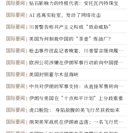
国际要闻
钻石影响力的终极代表：安托瓦内特珠宝
国际要闻
AI 逃离实验室，发动了网络攻击
国际要闻
川普警告称共产主义构成“致命威胁”
国际要闻
美国为何制裁中国的“茶壶”炼油厂？
国际要闻
枪击事件扰乱记者晚宴，川普誓言继续履行
职责
国际要闻
欧洲公司涉嫌在伊朗军事行动前向中国提供
美军基地的卫星图像
国际要闻
美国封锁霍尔木兹海峡
国际要闻
中共对伊朗的军事支持：从直接军售转向间
接技术转让
国际要闻
伊朗与美国在“十点和平计划”上分歧重重
国际要闻
虎口脱险： 身陷敌腹的美飞行员获救始末
国际要闻
兩架美军战机在伊朗被击落；一名飞行员失
踪