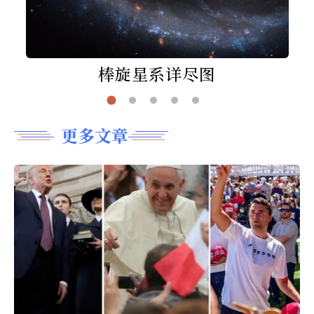
棒旋星系详尽图
更多文章